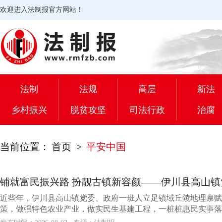
欢迎进入法制报官方网站！
法制
法规
高层
新法
乡村振兴
脱贫攻坚
司法行政
治腐
当前位置：
首页
>
平安中国
铺就富民振兴路 扮靓古镇新容颜——伊川县高山镇党
近些年，伊川县高山镇党委、政府一班人立足镇域丘陵地理禀赋
策，做强特色农业产业，做实民生基建工程，一桩桩惠民实事落地