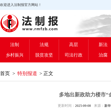
欢迎进入法制报官方网站！
法制
法规
高层
新法
乡村振兴
脱贫攻坚
司法行政
治腐
首页
>
特别报道
>
正文
多地出新政助力楼市“
更新时间：
2025-09-08
来源：
新华