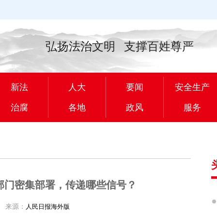
弘扬法治文明 支撑百姓尊严
新法
人大
要闻
安全生产
治腐
各地
政风
服务
部门密集部署，传递哪些信号？
07
来源：
人民日报海外版