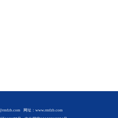
b.com 网址：www.rmfzb.com