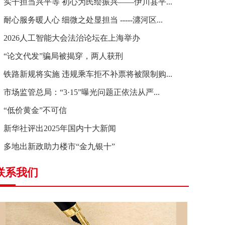
实干担当兴平等 初心为民绘振兴——伊川县平...
耐心服务暖人心 细微之处显担当 -----瀍河区...
2026人工智能大会法治论坛在上海举办
“论文代发”骗局被揭穿，两人获刑
铁路新规将实施 违规乘车拒不补票将被限制购...
市场监管总局：“3·15”曝光问题正依法从严...
“低价黄金”不可信
新华社评出2025年国内十大新闻
多地出新政助力楼市“金九银十”
联系我们