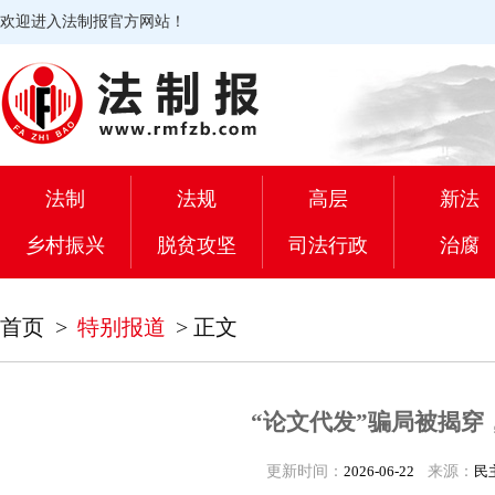
欢迎进入法制报官方网站！
法制
法规
高层
新法
乡村振兴
脱贫攻坚
司法行政
治腐
首页
>
特别报道
>
正文
“论文代发”骗局被揭穿
更新时间：
2026-06-22
来源：
民