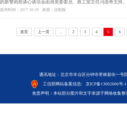
的新警岗前谈心谈话会由局党委委员、政工室主任冯连奇主持。 局
发布时间：2017-10-29 来源：法制报
首页
上一页
...
2
3
4
5
6
通讯地址：北京市丰台区分钟寺枣林新街一号院 邮编：10
工信部网站备案信息:
京ICP备13002606号-1
免责声明：本站部分图片和文字来源于网络收集整