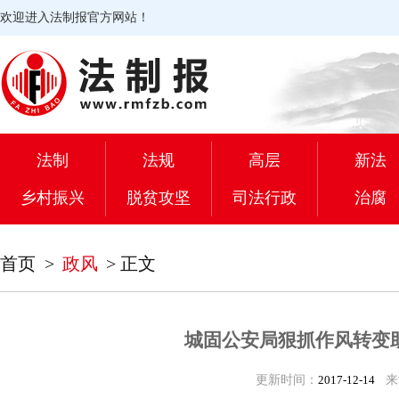
欢迎进入法制报官方网站！
法制
法规
高层
新法
乡村振兴
脱贫攻坚
司法行政
治腐
首页
>
政风
>
正文
城固公安局狠抓作风转变
更新时间：
2017-12-14
来