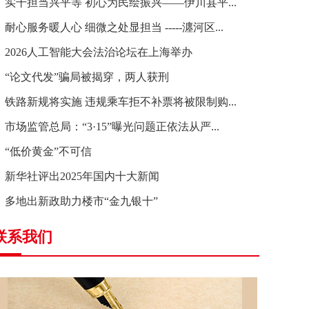
实干担当兴平等 初心为民绘振兴——伊川县平...
耐心服务暖人心 细微之处显担当 -----瀍河区...
2026人工智能大会法治论坛在上海举办
“论文代发”骗局被揭穿，两人获刑
铁路新规将实施 违规乘车拒不补票将被限制购...
市场监管总局：“3·15”曝光问题正依法从严...
“低价黄金”不可信
新华社评出2025年国内十大新闻
多地出新政助力楼市“金九银十”
联系我们