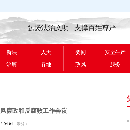
弘扬法治文明 支撑百姓尊严
新法
人大
要闻
安全生产
治腐
各地
政风
服务
党风廉政和反腐败工作会议
18-04-04
来源：