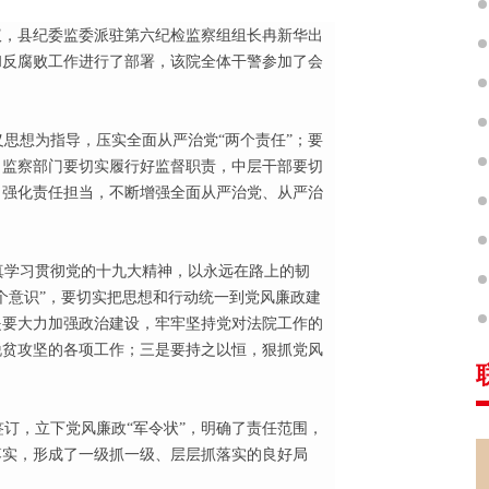
会议，县纪委监委派驻第六纪检监察组组长冉新华出
和反腐败工作进行了部署，该院全体干警参加了会
思想为指导，压实全面从严治党“两个责任”；要
，监察部门要切实履行好监督职责，中层干部要切
，强化责任担当，不断增强全面从严治党、从严治
学习贯彻党的十九大精神，以永远在路上的韧
个意识”，要切实把思想和行动统一到党风廉政建
是要大力加强政治建设，牢牢坚持党对法院工作的
脱贫攻坚的各项工作；三是要持之以恒，狠抓党风
签订，立下党风廉政“军令状”，明确了责任范围，
落实，形成了一级抓一级、层层抓落实的良好局