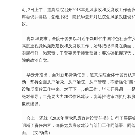
4月2日上午，道真法院召开2018年党风廉政和反腐败工作
席会议并讲话，党组书记、院长毕云开对法院党风廉政建设
议。
冉新华要求，全院干警要以习近平新时代中国特色社会主义
高度重视党风廉政建设和反腐败工作，始终把纪律挺在前面
实履行好一岗双责，干警要勇于接受监督；要准确把握形势
院的政治自觉。
毕云开指出，面对新形势新任务，道真法院全体干警要认真
劲，坚持全面从严治党、从严治院、从严管理，不断强化“四
设和反腐败工作中来。对于下一步的工作，毕云开强调，一
绝对领导；二是要大力加强作风建设，统筹推进审判执行和
廉政建设。
会上，还就《2018年度党风廉政建设责任书》进行了层层
明晰了责任内容，确保党风廉政建设与部门工作同部署、同
面。（文/杨蕾）