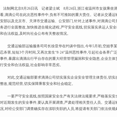
法制网北京8月26日讯 记者梁士斌 8月24日,浙江省温州市女孩乘坐
看,滴滴公司在此次恶性事件中,负有不可推卸的重大责任。记者从交通运输
安部以及北京市、天津市交通运输、公安部门,针对上述事件,对滴滴公司
务进行全面整改,加快推进合规化进程,严守安全底线,切实落实承运人安
和合法权益,及时向社会公布有关整改情况。
交通运输部运输服务司司长徐亚华在约谈中指出,今年5月初,空姐李某
忍杀害,短短3个月时间,又再次发生“8·24”温州恶性事件,引起社会各
事件,暴露出滴滴出行平台存在的重大经营管理漏洞和安全隐患,企业主体
行安全和合法权益,社会影响非常恶劣。
对此,交通运输部要求滴滴公司切实落实企业安全管理主体责任,切实改
整改,规范经营,切实保障乘客安全和社会稳定。
一要严守安全底线,按照国家安全生产有关法律法规要求,严格落实安全
对近期发生的安全事件,要认真开展调查,严肃处理相关责任人员。交通
况,对经公安部门调查确实存在渎职失职的人员,将提请有关部门依法依规