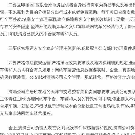
二要立即按照“应以合乘服务提供者自身出行需求为前提事先发布出行
辆、不以赢利为目的分担部分出行成本或者免费互助、每车每日合乘次数
行全面整改,堵塞安全管理漏洞,建立保障乘客安全的长效机制；要举一反
存在的安全隐患,坚决杜绝以顺风车名义组织非法网约车的经营行为；即
员,并加快清退已接入的不合规车辆和人员。
三要落实承运人安全稳定管理主体责任,积极配合公安部门办理案件,
四要严格依法依规运营,严格按照政策要求以及地方实施细则规定,全面
车辆和人员均符合有关规定；网约车运营信息数据要实时、全量、真实地
确保数据质量。公安部对滴滴公司安全管理、规范经营、严格遵守地方实
滴滴公司注册所在地的天津市交通委有关负责同志要求,滴滴公司要认
主体责任,加快办理网约车平台、车辆和人员的行政许可手续,停止接入不
合规车辆、驾驶员,不得以低于运营成本的价格扰乱正常市场秩序,严格规
义从事非法网约车经营服务。
会上,滴滴公司负责人表态说,对此次事件深感自责和愧疚,滴滴公司负