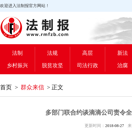
欢迎进入法制报官方网站！
法制
法规
高层
新法
乡村振兴
脱贫攻坚
司法行政
治腐
首页
>
群众来信
>
正文
多部门联合约谈滴滴公司责令全
更新时间：
2018-08-27
来