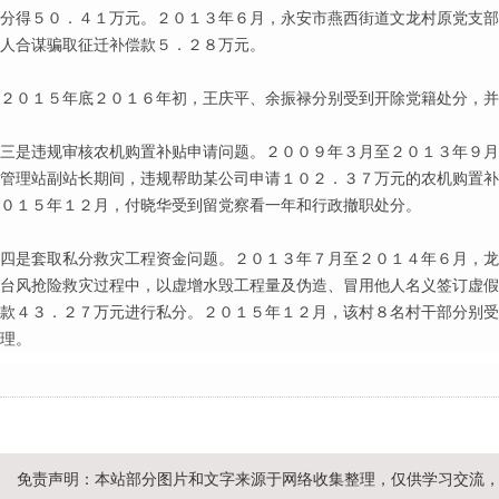
分得５０．４１万元。２０１３年６月，永安市燕西街道文龙村原党支部
人合谋骗取征迁补偿款５．２８万元。
２０１５年底２０１６年初，王庆平、余振禄分别受到开除党籍处分，并
三是违规审核农机购置补贴申请问题。２００９年３月至２０１３年９月
管理站副站长期间，违规帮助某公司申请１０２．３７万元的农机购置补
０１５年１２月，付晓华受到留党察看一年和行政撤职处分。
四是套取私分救灾工程资金问题。２０１３年７月至２０１４年６月，龙
台风抢险救灾过程中，以虚增水毁工程量及伪造、冒用他人名义签订虚假
款４３．２７万元进行私分。２０１５年１２月，该村８名村干部分别受
理。
免责声明：本站部分图片和文字来源于网络收集整理，仅供学习交流