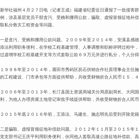
新华社福州４月２７日电（记者王成）福建省纪委近日通报了一批侵害群
例，涉及基层党员干部贪污、受贿和挪用公款，骗取、虚报冒领征地补偿
取私分救灾工程资金等问题。
一是贪污、受贿和挪用公款问题。２００９年至２０１４年，安溪县感德
添法利用职务便利，在学校工程基建管理、人事调整和职称评聘过程中，
过虚增学校工程基建开支等方式套取公款６９万元并进行私分，个人分得
１９９８年至２０１４年，莆田市秀屿区笏石供销合作社原理事会主任施
的工程建设、门市承包等方面提供帮助，共收受财物折合人民币１５．４
２００６年至２０１３年，长汀县国土资源局城关分局原副局长、大同国
利，为他人办理房屋土地登记审批手续提供帮助，共收受财物折合人民币
２０１５年底２０１６年初，王添法、马建生、施志明先后受到开除党籍
二是骗取、虚报冒领征地补偿款问题。２０１２年１１月至２０１５年１
党支部书记王庆平利用职务便利，伙同他人套取高速公路征地补偿款、高