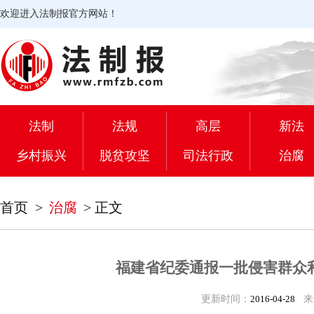
欢迎进入法制报官方网站！
法制
法规
高层
新法
乡村振兴
脱贫攻坚
司法行政
治腐
首页
>
治腐
>
正文
福建省纪委通报一批侵害群众
更新时间：
2016-04-28
来