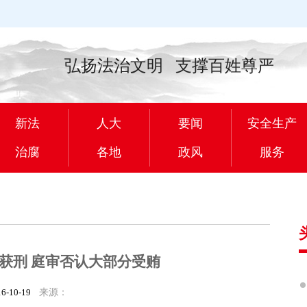
弘扬法治文明 支撑百姓尊严
新法
人大
要闻
安全生产
治腐
各地
政风
服务
0万获刑 庭审否认大部分受贿
16-10-19
来源：