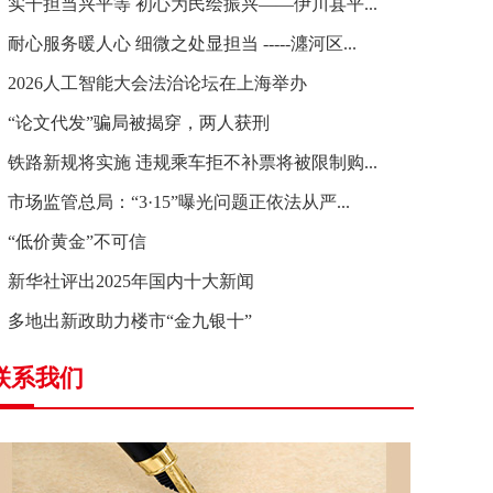
实干担当兴平等 初心为民绘振兴——伊川县平...
耐心服务暖人心 细微之处显担当 -----瀍河区...
2026人工智能大会法治论坛在上海举办
“论文代发”骗局被揭穿，两人获刑
铁路新规将实施 违规乘车拒不补票将被限制购...
市场监管总局：“3·15”曝光问题正依法从严...
“低价黄金”不可信
新华社评出2025年国内十大新闻
多地出新政助力楼市“金九银十”
联系我们