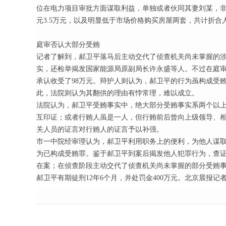
位在电力项目审批方面谋取利益，单独或者伙同其妻刘某，非
元3.5万元，以及明显低于市场价格购买房屋两套，共计折合人
庭审否认大部分受贿
记者了解到，郝卫平落马后主动交代了侦查机关尚未掌握的涉
实，还检举揭发国家能源局原副局长许永盛等人。不过在庭
承认收受了98万元。辩护人则认为，郝卫平的行为虽构成受
此，法院则认为其翻供的理由有悖常理，难以成立。
法院认为，郝卫平受贿事实中，绝大部分受贿事实系两个以
互印证；或者行贿人虽是一人，但行贿前后曾向上级领导、
关人员的证言对行贿人的证言予以补强。
市一中院经审理认为，郝卫平利用职务上的便利，为他人谋
为已构成受贿罪。鉴于郝卫平到案后揭发他人犯罪行为，查
在案；在侦查阶段主动交代了侦查机关尚未掌握的部分受贿
郝卫平有期徒刑12年6个月，并处罚金400万元。北京晨报记者