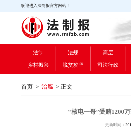
欢迎进入法制报官方网站！
法制
法规
高层
乡村振兴
脱贫攻坚
司法行政
首页
>
治腐
>
正文
“核电一哥”受贿120
更新时间：
20