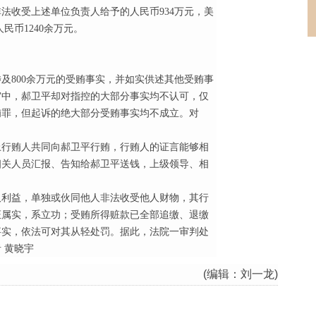
法收受上述单位负责人给予的人民币934万元，美
民币1240余万元。
及800余万元的受贿事实，并如实供述其他受贿事
审中，郝卫平却对指控的大部分事实均不认可，仅
贿罪，但起诉的绝大部分受贿事实均不成立。对
上行贿人共同向郝卫平行贿，行贿人的证言能够相
相关人员汇报、告知给郝卫平送钱，上级领导、相
取利益，单独或伙同他人非法收受他人财物，其行
证属实，系立功；受贿所得赃款已全部追缴、退缴
事实，依法可对其从轻处罚。据此，法院一审判处
 黄晓宇
(编辑：刘一龙)