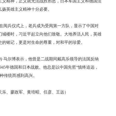
主义精神，正义就无法战胜邪恶，日本军国主义和德国法
弘扬英雄主义精神十分必要。
，在阅兵仪式上，老兵成为受阅第一方队，显示了中国对
门城楼时，习近平起立向他们致敬。大地养活人民，英雄
史的铭记，更是对生命的尊重，对和平的珍爱。
内·马尔博表示，他曾是二战期间戴高乐领导的法国反纳
945年德国和日本战败。他总是以中国先哲“慎终追远，
这种传统而感到高兴。
天乐、廖政军、黄培昭、任彦、王远）