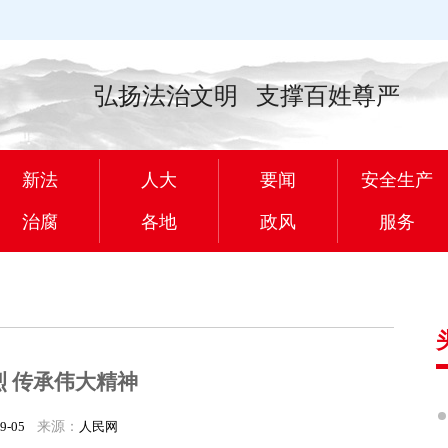
弘扬法治文明 支撑百姓尊严
新法
人大
要闻
安全生产
治腐
各地
政风
服务
 传承伟大精神
09-05
来源：
人民网