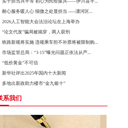
实干担当兴平等 初心为民绘振兴——伊川县平...
耐心服务暖人心 细微之处显担当 -----瀍河区...
2026人工智能大会法治论坛在上海举办
“论文代发”骗局被揭穿，两人获刑
铁路新规将实施 违规乘车拒不补票将被限制购...
市场监管总局：“3·15”曝光问题正依法从严...
“低价黄金”不可信
新华社评出2025年国内十大新闻
多地出新政助力楼市“金九银十”
联系我们