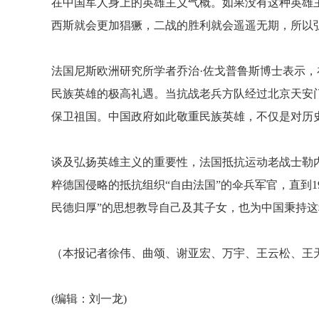
在中国军人身上的英雄主义气概。如果没有这种英雄
西斯就会更加猖獗，二战的胜利就会遥遥无期，所以
法国尼斯欧洲研究所学者乔治·佐戈普鲁斯博士表示
民族英雄的极高礼遇。当抗战老兵方队经过北京天安
保卫祖国。中国政府如此敬重民族英雄，不仅是对历
谈及弘扬英雄主义的重要性，法国抵抗运动老战士勒
粹德国侵略的抵抗组织“自由法国”的伞兵军官，直到1
民德归厚”的思想教导自己及其子女，也为中国秉持
（本报记者徐伟、曲颂、谢亚宏、万宇、王云松、王
(编辑：刘一龙)