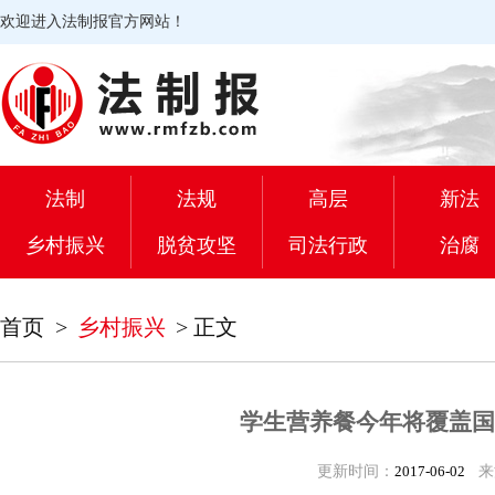
欢迎进入法制报官方网站！
法制
法规
高层
新法
乡村振兴
脱贫攻坚
司法行政
治腐
首页
>
乡村振兴
>
正文
学生营养餐今年将覆盖国
更新时间：
2017-06-02
来