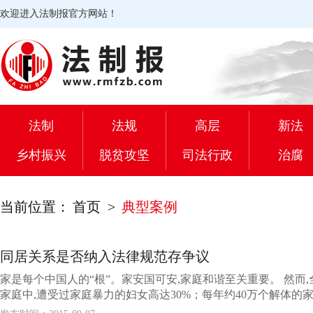
欢迎进入法制报官方网站！
法制
法规
高层
新法
乡村振兴
脱贫攻坚
司法行政
治腐
当前位置：
首页
>
典型案例
同居关系是否纳入法律规范存争议
家是每个中国人的“根”。家安国可安,家庭和谐至关重要。 然而,
家庭中,遭受过家庭暴力的妇女高达30%；每年约40万个解体的家庭中