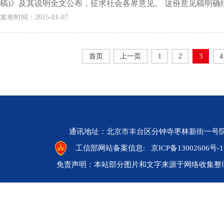
稿)》及其说明全文公布，征求社会各界意见。 这份意见稿明确纳
发布时间：2015-01-07
首页
上一页
1
2
3
4
通讯地址：北京市丰台区分钟寺枣林新街一号院 邮编：10
工信部网站备案信息:
京ICP备13002606号-1
免责声明：本站部分图片和文字来源于网络收集整