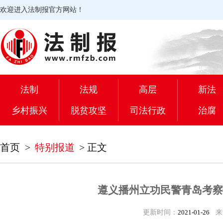
欢迎进入法制报官方网站！
法制
法规
高层
新法
乡村振兴
脱贫攻坚
司法行政
治腐
首页
>
特别报道
>
正文
遵义播州立功民警青岛考察
更新时间：
2021-01-26
来