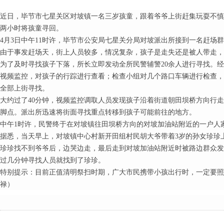
近日，毕节市七星关区对坡镇一名三岁孩童，跟着爷爷上街赶集玩耍不慎
两小时将孩童寻回。
4月3日中午11时许，毕节市公安局七星关分局对坡派出所接到一名赶场
由于事发赶场天，街上人员较多，情况复杂，孩子是走失还是被人带走，派出所
为了及时寻找孩子下落，所长立即发动全所民警辅警20余人进行寻找。
视频监控，对孩子的行踪进行查看；检查小组对几个路口车辆进行检查，
全部上街寻找。
大约过了40分钟，视频监控调取人员发现孩子沿着街道朝田坝桥方向行
脚点。派出所迅速将街面寻找重点转移到孩子可能前往的地方。
中午1时许，民警终于在对坡镇往田坝桥方向的对坡加油站附近的一户人
据悉，当天早上，对坡镇中心村新开田组村民胡大爷带着3岁的孙女珍珍
珍珍找不到爷爷后，边哭边走，最后走到对坡加油站附近时被路边群众发
过几分钟寻找人员就找到了珍珍。
特别提示：目前正值清明祭扫时期，广大市民携带小孩出行时，一定要照
禄）