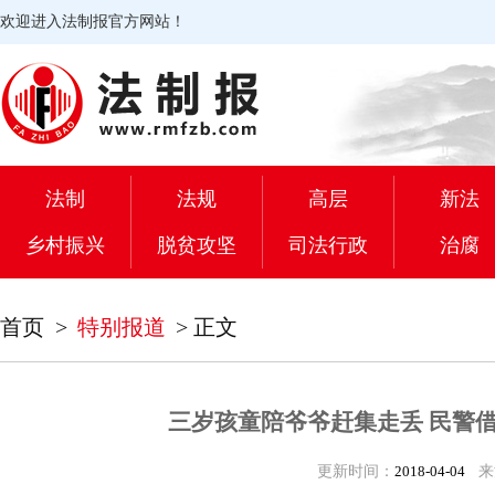
欢迎进入法制报官方网站！
法制
法规
高层
新法
乡村振兴
脱贫攻坚
司法行政
治腐
首页
>
特别报道
>
正文
三岁孩童陪爷爷赶集走丢 民警
更新时间：
2018-04-04
来