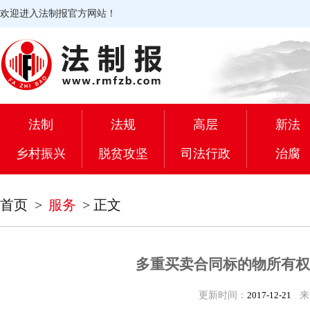
欢迎进入法制报官方网站！
法制
法规
高层
新法
乡村振兴
脱贫攻坚
司法行政
治腐
首页
>
服务
>
正文
多重买卖合同标的物所有权
更新时间：
2017-12-21
来