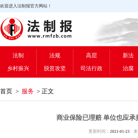
欢迎进入法制报官方网站！
法制
法规
高层
新法
乡村振兴
脱贫攻坚
司法行政
治腐
首页
>
服务
>
正文
商业保险已理赔 单位也应承
更新时间：
2021-01-23
来