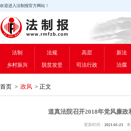
欢迎进入法制报官方网站！
法制
法规
高层
新法
乡村振兴
脱贫攻坚
司法行政
治腐
首页
>
政风
>
正文
道真法院召开2018年党风廉
更新时间：
2021-01-23
来