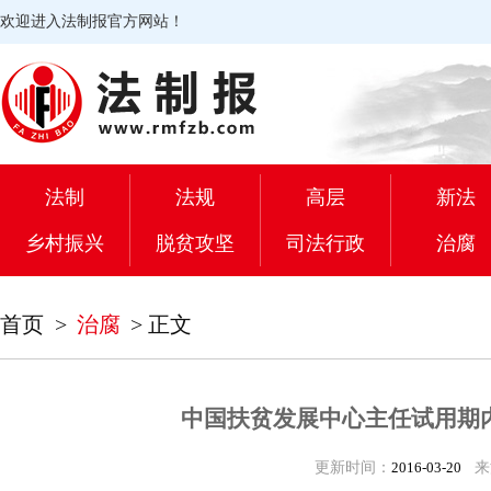
欢迎进入法制报官方网站！
法制
法规
高层
新法
乡村振兴
脱贫攻坚
司法行政
治腐
首页
>
治腐
>
正文
中国扶贫发展中心主任试用期
更新时间：
2016-03-20
来