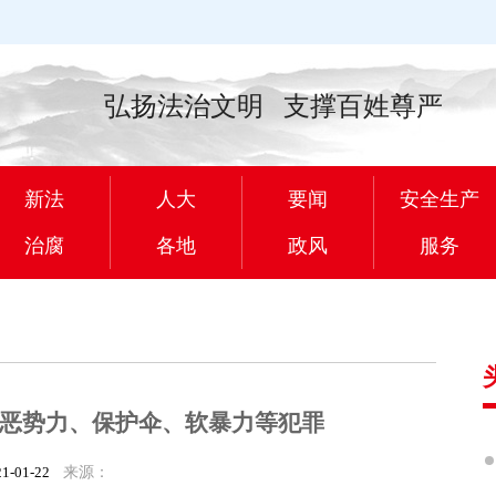
弘扬法治文明 支撑百姓尊严
新法
人大
要闻
安全生产
治腐
各地
政风
服务
恶势力、保护伞、软暴力等犯罪
21-01-22
来源：