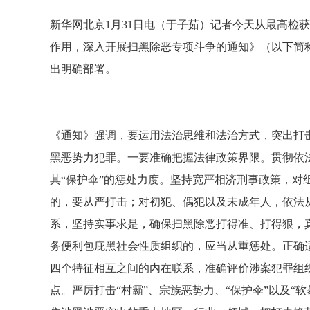
新华网北京1月31日电（于子茹）记者今天从最高检
作用，深入开展扫黑除恶专项斗争的通知》（以下简
出明确部署。
《通知》强调，要运用法治思维和法治方式，突出打
黑恶势力犯罪。一要准确把握法律政策界限。贯彻依
其“保护伞”的惩处力度。坚持宽严相济刑事政策，对
的，要从严打击；对初犯、偶犯以及未成年人，依法从
系，坚持实事求是，确保扫黑除恶打得准、打得狠，真
务便利包庇黑社会性质组织的，应当从重惩处。正确
四个特征相互之间的内在联系，准确评价涉案犯罪组
点。严厉打击“村霸”、宗族恶势力、“保护伞”以及“