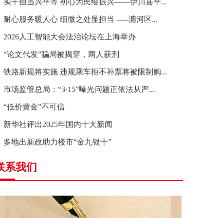
实干担当兴平等 初心为民绘振兴——伊川县平...
耐心服务暖人心 细微之处显担当 -----瀍河区...
2026人工智能大会法治论坛在上海举办
“论文代发”骗局被揭穿，两人获刑
铁路新规将实施 违规乘车拒不补票将被限制购...
市场监管总局：“3·15”曝光问题正依法从严...
“低价黄金”不可信
新华社评出2025年国内十大新闻
多地出新政助力楼市“金九银十”
联系我们