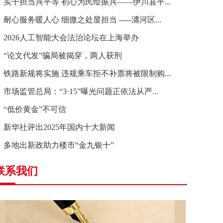
实干担当兴平等 初心为民绘振兴——伊川县平...
耐心服务暖人心 细微之处显担当 -----瀍河区...
2026人工智能大会法治论坛在上海举办
“论文代发”骗局被揭穿，两人获刑
铁路新规将实施 违规乘车拒不补票将被限制购...
市场监管总局：“3·15”曝光问题正依法从严...
“低价黄金”不可信
新华社评出2025年国内十大新闻
多地出新政助力楼市“金九银十”
联系我们