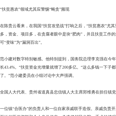
“扶贫惠农”领域尤其应警惕“蝇贪”频现
在陈贵云看来，在我国“扶贫攻坚战”打响之后，“扶贫惠农”尤
多，资金、项目多，在贪腐者眼中是块“肥肉”，并且扶贫工作
可“变味”为“漏洞百出”。
范小建对数字特别敏感。他特别提到，国务院总理李克强在今年
长43.4%。“扶贫资金光增量就增了200多亿。“这么多钱一
了。”范小建委员在小组讨论中大声强调。
全国人大代表、贵州省道真县忠信镇人大主席郑维勇在担任镇党
一位镇“合医办”的负责人和一位自家亲戚联手造假。亲戚负责开