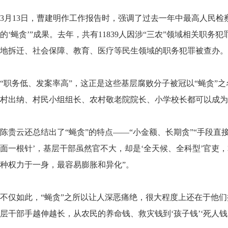
3月13日，曹建明作工作报告时，强调了过去一年中最高人民检
的‘蝇贪’”成果。去年，共有11839人因涉“三农”领域相关职务
地拆迁、社会保障、教育、医疗等民生领域的职务犯罪被查办。
“职务低、发案率高”，这正是这些基层腐败分子被冠以“蝇贪”
村出纳、村民小组组长、农村敬老院院长、小学校长都可以成为
陈贵云还总结出了“蝇贪”的特点——“小金额、长期贪”“手段直接
面一根针’，基层干部虽然官不大，却是‘全天候、全科型’官吏
种权力于一身，最容易膨胀和异化”。
不仅如此，“蝇贪”之所以让人深恶痛绝，很大程度上还在于他
层干部手越伸越长，从农民的养命钱、救灾钱到‘孩子钱’‘死人钱