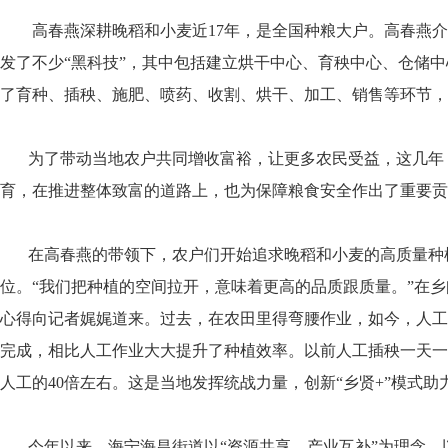
高春燕深耕晚稻和小麦近17年，是全国种粮大户。高春燕介
发了不少“黑科技”，其中包括建立烘干中心、育秧中心、仓储中
了育种、插秧、施肥、喷药、收割、烘干、加工、销售等环节，
为了带动当地农户共同增收富裕，让更多农民受益，这几年
育，在推进整体致富的道路上，也为保障粮食安全作出了重要贡
在高春燕的带领下，农户们开始追求晚稻和小麦的高质量种
位。“我们把种植的空间拉开，意味着更高的品质跟质量。”在
心得向记者娓娓道来。过去，在农田里得弯腰作业，如今，人工
完成，相比人工作业大大提升了种植效率。以前人工插秧一天一
人工的40倍左右。这是当地发挥统战力量，创新“乡贤+”模式
今年以来，海宁海昌街道以“资源共享、产业互补”为理念，