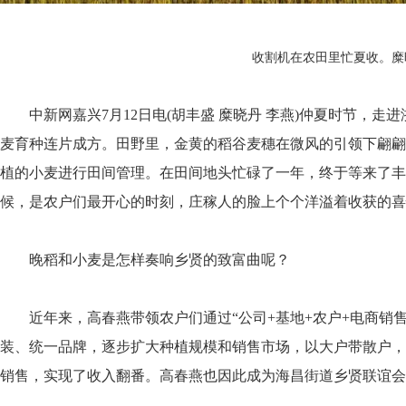
收割机在农田里忙夏收。糜
中新网嘉兴7月12日电(胡丰盛 糜晓丹 李燕)仲夏时节，
麦育种连片成方。田野里，金黄的稻谷麦穗在微风的引领下翩翩
植的小麦进行田间管理。在田间地头忙碌了一年，终于等来了丰
候，是农户们最开心的时刻，庄稼人的脸上个个洋溢着收获的喜
晚稻和小麦是怎样奏响乡贤的致富曲呢？
近年来，高春燕带领农户们通过“公司+基地+农户+电商销售
装、统一品牌，逐步扩大种植规模和销售市场，以大户带散户，
销售，实现了收入翻番。高春燕也因此成为海昌街道乡贤联谊会