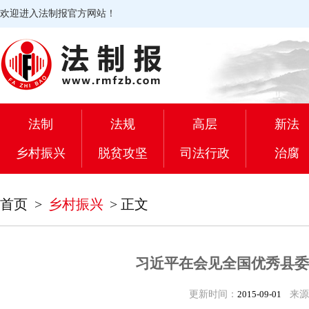
欢迎进入法制报官方网站！
法制
法规
高层
新法
乡村振兴
脱贫攻坚
司法行政
治腐
首页
>
乡村振兴
>
正文
习近平在会见全国优秀县委
更新时间：
2015-09-01
来源