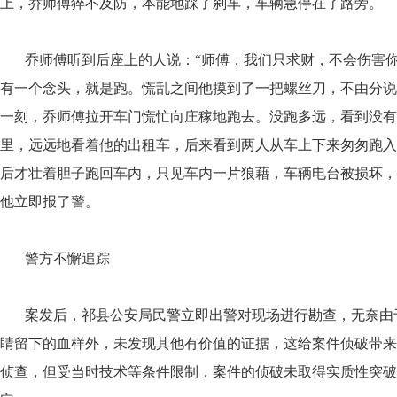
上，乔师傅猝不及防，本能地踩了刹车，车辆急停在了路旁。
乔师傅听到后座上的人说：“师傅，我们只求财，不会伤害你
有一个念头，就是跑。慌乱之间他摸到了一把螺丝刀，不由分说
一刻，乔师傅拉开车门慌忙向庄稼地跑去。没跑多远，看到没有
里，远远地看着他的出租车，后来看到两人从车上下来匆匆跑入
后才壮着胆子跑回车内，只见车内一片狼藉，车辆电台被损坏，
他立即报了警。
警方不懈追踪
案发后，祁县公安局民警立即出警对现场进行勘查，无奈由
睛留下的血样外，未发现其他有价值的证据，这给案件侦破带来
侦查，但受当时技术等条件限制，案件的侦破未取得实质性突破