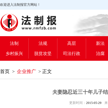
欢迎进入法制报官方网站！
法制
法规
高层
新法
乡村振兴
脱贫攻坚
司法行政
治腐
首页
>
企业推广
>
正文
夫妻隐忍近三十年儿子结
更新时间：
2015-05-29
来